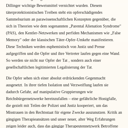
Dillinger wichtige Beweismittel vernichtet wurden. Diesem
täterprotektionistischen Treiben steht ein opferschädigendes
Sammelsurium an parawissenschaftlichen Konzepten gegenüber, die
sich in Theorien wie dem sogenannten „Parental Alienation Syndrome“
(PAS), den Kentler-Netzwerken und perfiden Mechanismen wie „False
Memory“ oder der klassischen Täter-Opfer-Umkehr manifestieren.
Diese Techniken werden euphemistisch von Justiz und Presse
aufgegriffen und die Opfer und ihre Vertreter laufen gegen eine Wand.
So werden sie nicht nur Opfer der Tat , sondern auch einer
gesellschaftlichen legitimierten Legalisierung der Tat.
Die Opfer sehen sich einer absolut erdrückenden Gegenmacht
ausgesetzt. In ihrer tiefen Isolation und Verzweiflung laufen sie
dadurch Gefahr, auf manipulative Gruppierungen wie
Reichsbürgernetzwerke hereinzufallen – eine gefährliche Honigfalle,
die gezielt mit Teilen der Polizei und Justiz kooperiert, um das
Misstrauen in den Rechtsstaat für eigene Zwecke auszunutzen. Kritik an
gängigen Therapieansätzen und unser neuer, alter Weg Erfahrungen
zeigen leider auch, dass das gängige Therapeutennetzwerk Betroffene